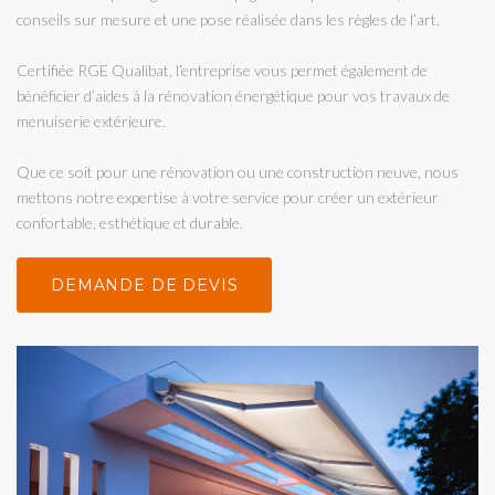
conseils sur mesure et une pose réalisée dans les règles de l’art.
Certifiée RGE Qualibat, l’entreprise vous permet également de
bénéficier d’aides à la rénovation énergétique pour vos travaux de
menuiserie extérieure.
Que ce soit pour une rénovation ou une construction neuve, nous
mettons notre expertise à votre service pour créer un extérieur
confortable, esthétique et durable.
DEMANDE DE DEVIS