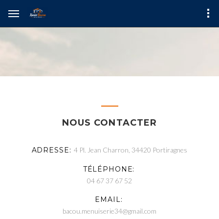
NOUS CONTACTER
ADRESSE
4 Pl. Jean Charron, 34420 Portiragnes
TÉLÉPHONE
04 67 37 67 52
EMAIL
bacou.menuiserie34@gmail.com