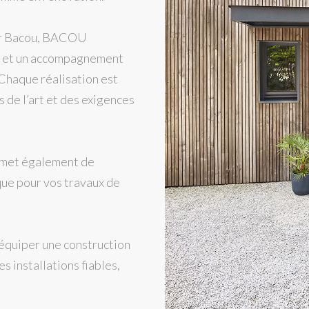
ier Bacou, BACOU
e et un accompagnement
Chaque réalisation est
s de l’art et des exigences
ermet également de
que pour vos travaux de
 équiper une construction
installations fiables,