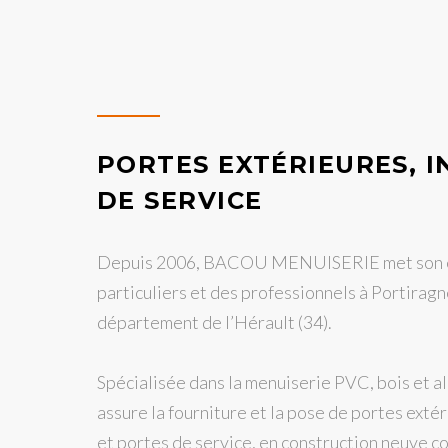
PORTES EXTÉRIEURES, I
DE SERVICE
Depuis 2006, BACOU MENUISERIE met son ex
particuliers et des professionnels à Portiragn
département de l’Hérault (34).
Spécialisée dans la menuiserie PVC, bois et al
assure la fourniture et la pose de portes exté
et portes de service, en construction neuve 