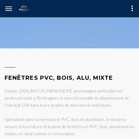
FENÊTRES PVC, BOIS, ALU, MIXTE
Depuis 2006, BACOU MENUISERIE accompagne particuliers et
professionnels à Portiragnes et dans l’ensemble du département de
l’Hérault (34) dans leurs projets de menuiserie extérieure.
Spécialisée dans la menuiserie PVC, bois et aluminium, l’entreprise
assure la fourniture et la pose de fenêtres en PVC, bois, aluminium ou
mixtes, en neuf comme en rénovation.